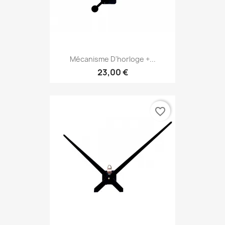
Mécanisme D'horloge +...
23,00 €
favorite_border