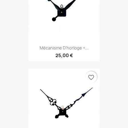
Mécanisme D'horloge +...
25,00 €
favorite_border