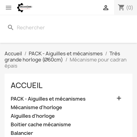
shopping_cart


(0)
search
Accueil
PACK - Aiguilles et mécanismes
Très
grande horloge (Ø60cm)
Mécanisme pour cadran
épais
ACCUEIL

PACK - Aiguilles et mécanismes
Mécanisme d'horloge
Aiguilles d'horloge
Boitier cache mécanisme
Balancier