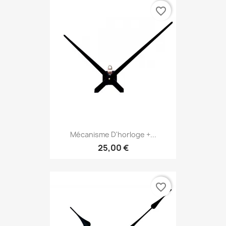
favorite_border
Mécanisme D'horloge +...
25,00 €
favorite_border